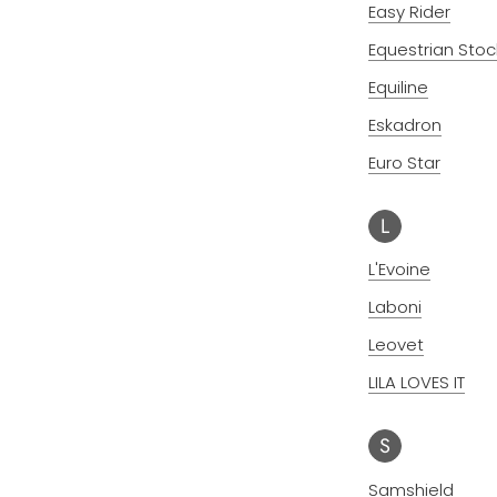
Easy Rider
Equestrian Sto
Equiline
Eskadron
Euro Star
L
L'Evoine
Laboni
Leovet
LILA LOVES IT
S
Samshield