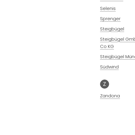
Selenis
Sprenger
Steigbügel
Steigbügel Gm
Co KG
Steigbügel Mü
Südwind
Z
Zandona