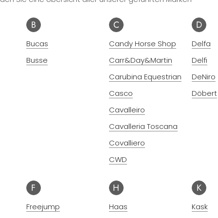
B
C
D
Bucas
Candy Horse Shop
Delfa
Busse
Carr&Day&Martin
Delfi
Carubina Equestrian
DeNiro
Casco
Döbert
Cavalleiro
Cavalleria Toscana
Covalliero
CWD
F
H
K
Freejump
Haas
Kask