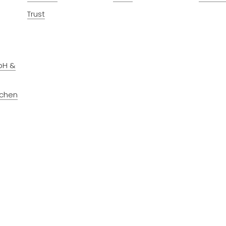
Trust
bH &
nchen