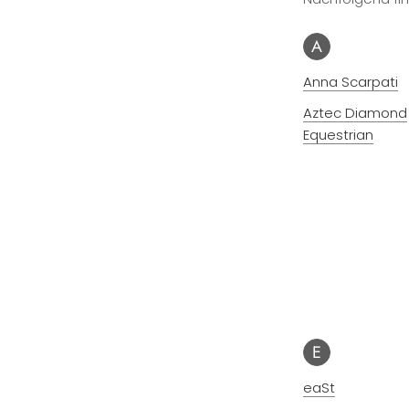
A
Anna Scarpati
Aztec Diamond
Equestrian
E
eaSt