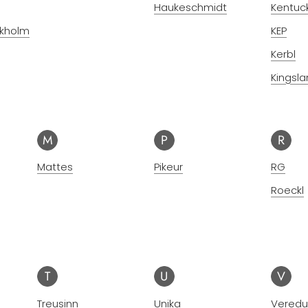
Haukeschmidt
Kentuc
ckholm
KEP
Kerbl
Kingsl
M
P
R
Mattes
Pikeur
RG
Roeckl
T
U
V
Treusinn
Unika
Veredu