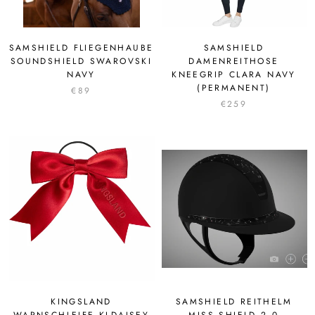
SAMSHIELD FLIEGENHAUBE
SAMSHIELD
SOUNDSHIELD SWAROVSKI
DAMENREITHOSE
NAVY
KNEEGRIP CLARA NAVY
(PERMANENT)
€89
€259
KINGSLAND
SAMSHIELD REITHELM
WARNSCHLEIFE KLDAISEY
MISS SHIELD 2.0