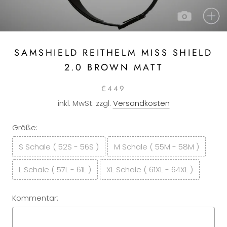
SAMSHIELD REITHELM MISS SHIELD
2.0 BROWN MATT
€449
inkl. MwSt. zzgl.
Versandkosten
Größe:
S Schale ( 52S - 56S )
M Schale ( 55M - 58M )
L Schale ( 57L - 61L )
XL Schale ( 61XL - 64XL )
Kommentar: