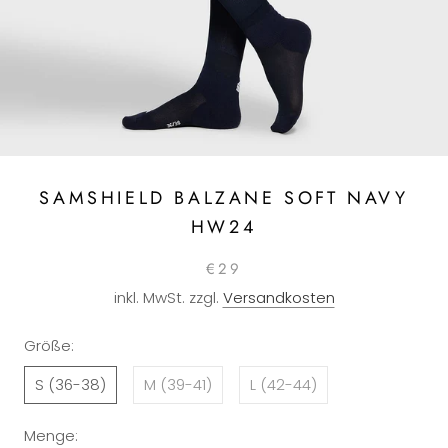
SAMSHIELD BALZANE SOFT NAVY
HW24
€29
inkl. MwSt. zzgl.
Versandkosten
Größe:
S (36-38)
M (39-41)
L (42-44)
Menge: