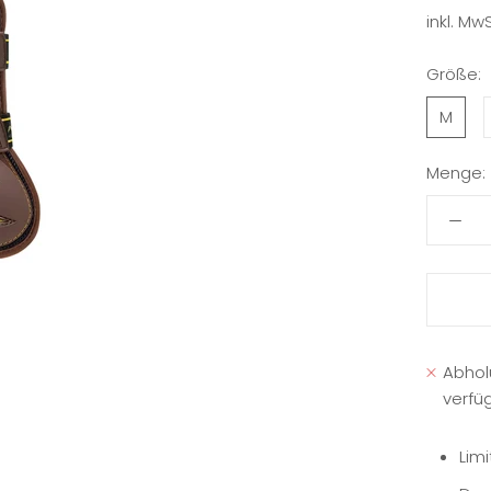
inkl. MwS
Größe:
M
Menge:
Abhol
verfü
Lim