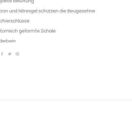
pelte Belüftung
bon und Nitrexgel schützen die Beugesehne
pfverschlüsse
tomisch geformte Schale
derbein