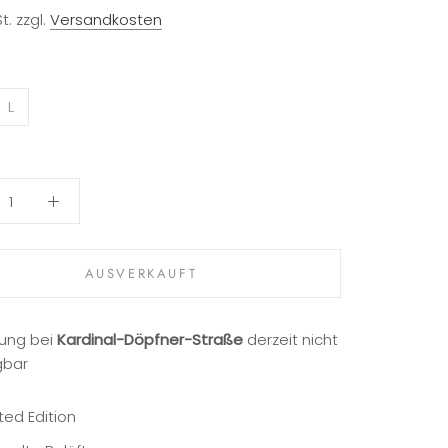
t. zzgl.
Versandkosten
L
AUSVERKAUFT
ung bei
Kardinal-Döpfner-Straße
derzeit nicht
gbar
ited Edition