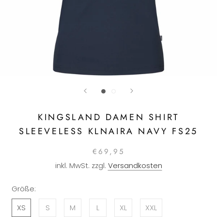
KINGSLAND DAMEN SHIRT
SLEEVELESS KLNAIRA NAVY FS25
€69,95
inkl. MwSt. zzgl.
Versandkosten
Größe:
XS
S
M
L
XL
XXL