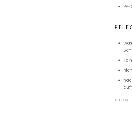
PP-
PFLE
was
Sch
kei
nic
nac
auf
TEILEN