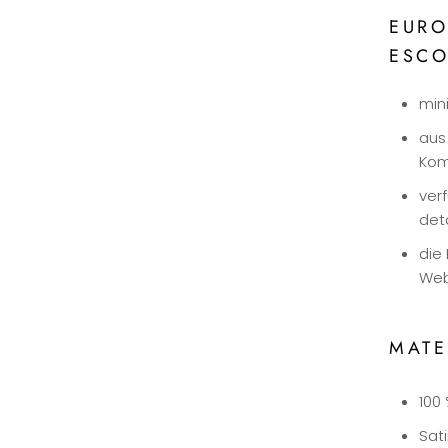
EURO
ESC
min
aus
Kom
ver
deta
die 
Web
MATE
100
Sat