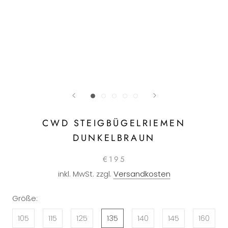
CWD STEIGBÜGELRIEMEN
DUNKELBRAUN
€195
inkl. MwSt. zzgl.
Versandkosten
Größe:
105
115
125
135
140
145
160