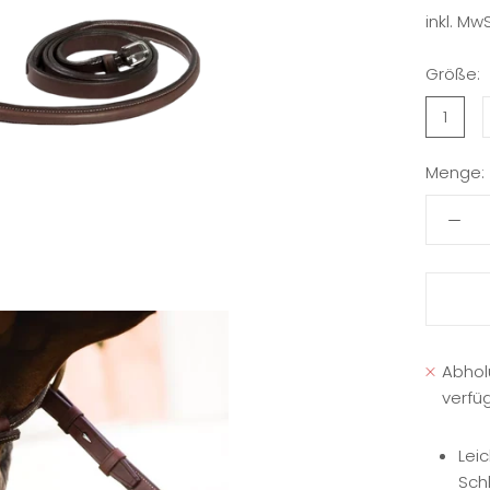
inkl. MwS
Größe:
1
Menge:
Abhol
verfü
Lei
Sch