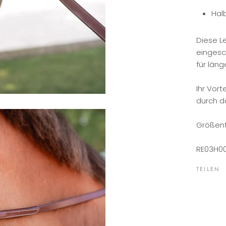
Hal
Diese L
eingesc
für läng
Ihr Vort
durch d
Größent
RE03H0
TEILEN