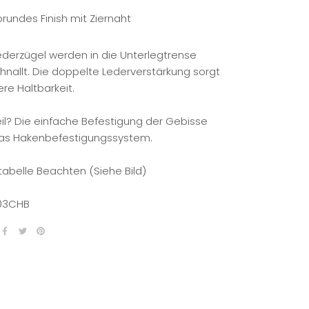
brundes Finish mit Ziernaht
ederzügel werden in die Unterlegtrense
hnallt. Die doppelte Lederverstärkung sorgt
ere Haltbarkeit.
eil? Die einfache Befestigung der Gebisse
as Hakenbefestigungssystem.
abelle Beachten (Siehe Bild)
03CHB