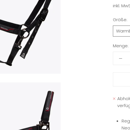
inkl. MwS
Größe:
Warmb
Menge:
Abhol
verfü
Reg
Neo