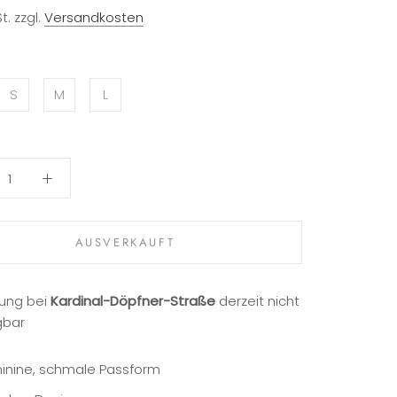
t. zzgl.
Versandkosten
S
M
L
AUSVERKAUFT
ung bei
Kardinal-Döpfner-Straße
derzeit nicht
gbar
inine, schmale Passform