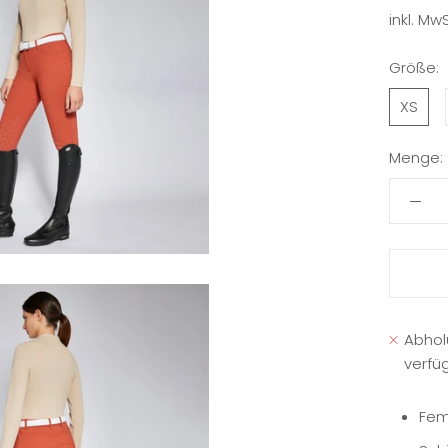
inkl. MwS
Größe:
XS
Menge:
Abhol
verfü
Fem