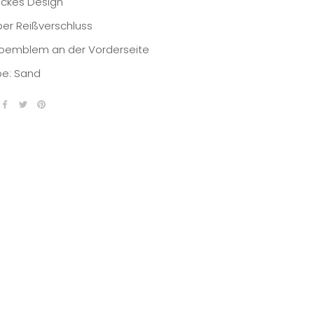
ickes Design
ber Reißverschluss
oemblem an der Vorderseite
be: Sand