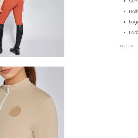
Sch
Hal
Log
Far
TEILEN