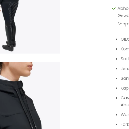
Abho
Gewöh
Shop-
GID
Kom
Sof
Jer
Sam
Kapu
Cav
Abs
Was
Far