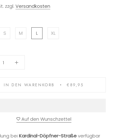
t. zzgl.
Versandkosten
S
M
L
XL
IN DEN WARENKORB
€89,95
Auf den Wunschzettel
lung bei
Kardinal-Döpfner-Straße
verfügbar