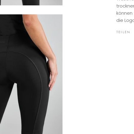
trocknen
können 
die Log
TEILEN