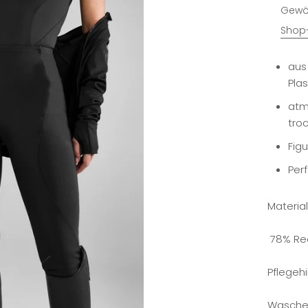
Gewöh
Shop-
aus
Plas
atm
tro
Fig
Per
Material
78% Re
Pflegeh
Waschen 