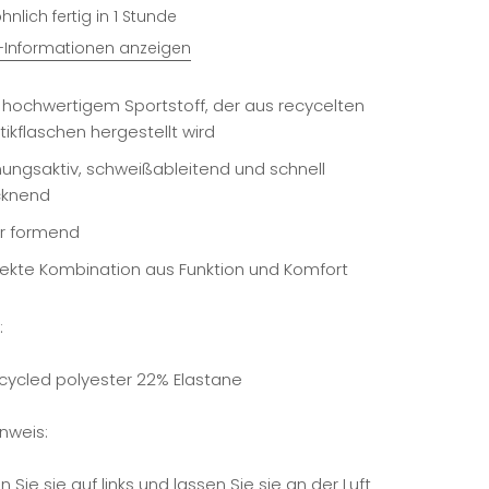
nlich fertig in 1 Stunde
Informationen anzeigen
 hochwertigem Sportstoff, der aus recycelten
tikflaschen hergestellt wird
ungsaktiv, schweißableitend und schnell
cknend
ur formend
fekte Kombination aus Funktion und Komfort
:
cycled polyester 22% Elastane
inweis:
Sie sie auf links und lassen Sie sie an der Luft