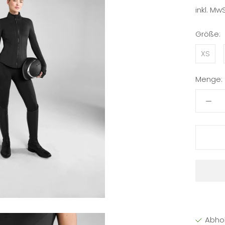
inkl. MwS
Größe:
XS
Menge:
Abho