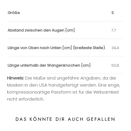
Größe
S
M
Abstand zwischen den Augen [cm]
7,7
12,1
Länge von Oben nach Unten [cm] (breiteste Stelle)
34,4
38,
Länge unterhalb der Wangenknochen [cm]
50,8
53
Hinweis:
Die Maße sind ungefähre Angaben, da die
Masken in den USA handgefertigt werden. Eine enge,
kompressionsartige Passform ist für die Wirksamkeit
nicht erforderlich.
DAS KÖNNTE DIR AUCH GEFALLEN