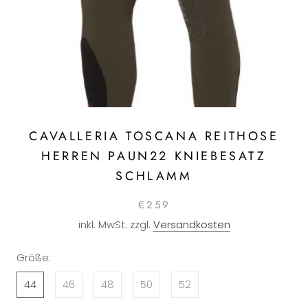
CAVALLERIA TOSCANA REITHOSE
HERREN PAUN22 KNIEBESATZ
SCHLAMM
€259
inkl. MwSt. zzgl.
Versandkosten
Größe:
44
46
48
50
52