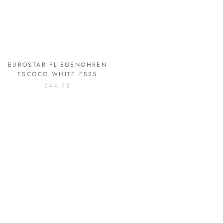
EUROSTAR FLIEGENOHREN
EUROSTAR
ESCOCO WHITE FS25
DRESSURSCHABRACKE
ESCATO AMARENA DR FS25
€44,95
€79,95